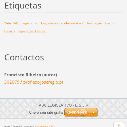
Etiquetas
Site
ABC Legislativo
Legislação Escolar de A a Z
Avaliação
Ensino
Básico
Legislação Escolar
Contactos
Francisco Ribeiro (autor)
302079@p
rof.esc-
joseregi
o.pt
ABC LEGISLATIVO - E.S.J.R
Crie o seu site grátis